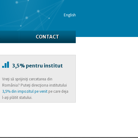
English
CONTACT
3,5% pentru institut
Vreţi să sprijiniţi cercetarea din
România? Puteţi direcţiona institutului
3,5% din impozitul pe venit
pe care deja
l-aţi plătit statului.