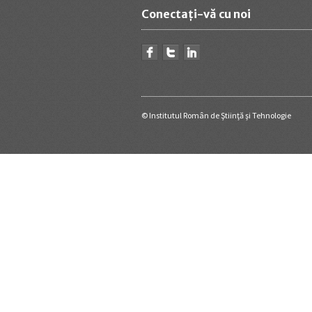
Conectaţi-vă cu noi
© Institutul Român de Ştiinţă şi Tehnologie