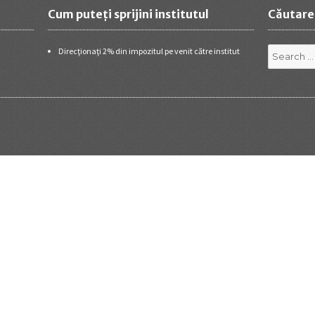
Cum puteţi sprijini institutul
Căutare
Search
Direcţionaţi 2% din impozitul pe venit către institut
for: